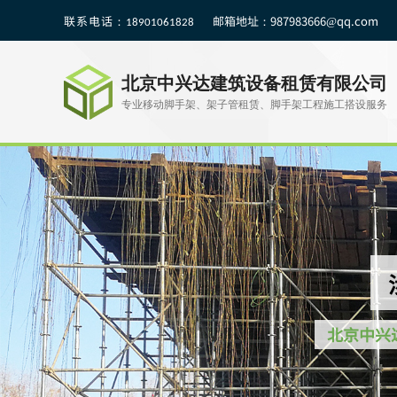
联系电话：​
邮箱地址：
987983666@qq.com
18901061828
北京中兴达建筑设备租赁有限公司
专业移动脚手架、架子管租赁、脚手架工程施工搭设服务
北京中兴