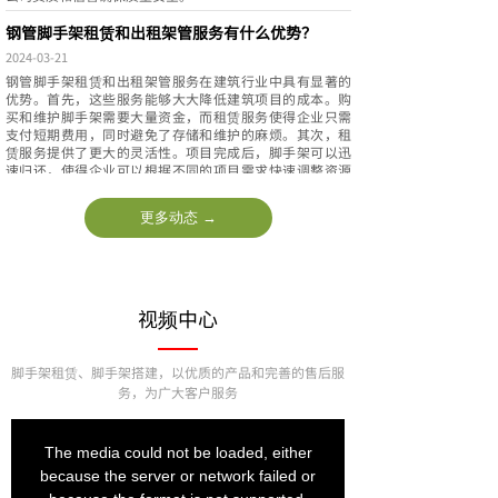
钢管脚手架租赁和出租架管服务有什么优势？
2024-03-21
钢管脚手架租赁和出租架管服务在建筑行业中具有显著的
优势。首先，这些服务能够大大降低建筑项目的成本。购
买和维护脚手架需要大量资金，而租赁服务使得企业只需
支付短期费用，同时避免了存储和维护的麻烦。其次，租
赁服务提供了更大的灵活性。项目完成后，脚手架可以迅
速归还，使得企业可以根据不同的项目需求快速调整资源
分配。此外，专业的脚手架租赁公司通常提供优质的维护
和安全检查服务，确保脚手架的稳定性和安全性，降低工
更多动态 →
地事故的风险。总的来说，钢管脚手架租赁和出租架管服
务通过降低成本、提高灵活性和增强安全性，为建筑行业
带来了显著的优势。
脚手架租赁站钢管怎么打捆？
视频中心
2024-03-30
在脚手架租赁站，钢管的打捆工作是一项重要的日常操
作，它确保了钢管在运输和存储过程中的安全、便捷和高
脚手架租赁、脚手架搭建，
以优质的产品和完善的售后服
效。打捆的过程需要细致、精确并符合行业规范，以下是
务，为广大客户服务
钢管打捆的基本步骤和注意事项：
1. 准备工具和材料：打捆前，需要准备好打捆用的绳子、
钢夹、手套等工具和材料。确保绳子结实耐用，钢夹固定
牢固。
2. 分类和整理：将钢管按照不同的规格和尺寸进行分类整
理，确保同类型的钢管放在一起，方便后续打捆操作。