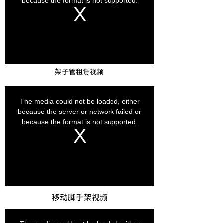
3. 检查钢管：在打捆前，检查每根钢管是否有损坏或弯
曲，确保打捆的钢管都是完好无损的。
4. 打捆步骤：
- 将几根钢管平行放置，确保它们之间排列整齐。
- 使用绳子从钢管的一端开始，依次绕过每根钢管，然后回
到起始端，形成一个闭环。
- 用力拉紧绳子，确保钢管之间紧密结合，不晃动。
- 在绳子的交叉点处使用钢夹固定，增强稳定性。
- 重复以上步骤，直到所有需要打捆的钢管都完成打捆。
架子管租赁视频
5. 检查打捆效果：打捆完成后，检查钢管之间的紧密程
度，确保它们不会在运输过程中相互碰撞或散落。
6. 堆放和存储：将打捆好的钢管整齐地堆放在指定区域，
注意避免阳光直射和潮湿环境，保持钢管的干燥和清洁。
在打捆过程中，需要注意以下几点：
- 打捆时要保持力量均匀，避免钢管因受力不均而变形。
- 绳子和钢夹的选择要适当，不能过紧或过松，以免影响打
捆效果。
- 打捆完成后要及时检查，确保每根钢管都固定牢固，不会
在运输过程中松动。
- 在堆放和存储时，要注意防止钢管之间相互摩擦，以免划
伤表面。
通过这些步骤和注意事项，脚手架租赁站的钢管打捆工作
可以高效、有序地进行，确保钢管在运输和存储过程中的
安全，同时也提高了工作效率和减少了损失。
移动脚手架视频
租盘扣式脚手架多少钱一吨啊？
2024-03-29