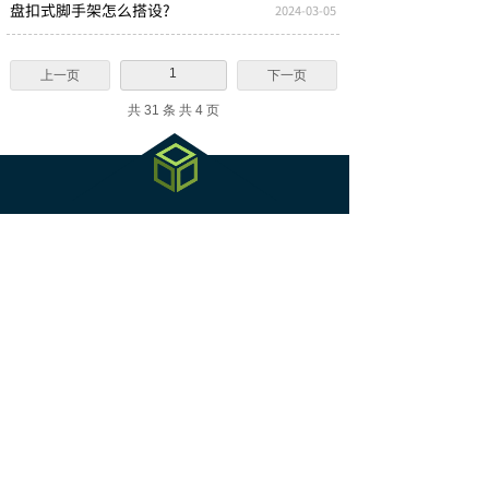
盘扣式脚手架怎么搭设?
2024-03-05
1
上一页
下一页
共 31 条 共 4 页
北京中兴达建筑设备租赁有限公司
专业移动脚手架、架子管租赁、脚手架工程施工搭设服务
18901061828
服务热线：
扫一扫上面的二维码图案,加我为朋友